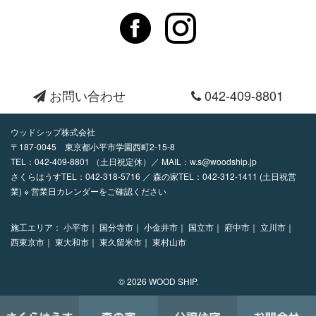
お問い合わせ
042-409-8801
ウッドシップ株式会社
〒187-0045 東京都小平市学園西町2-15-8
TEL：
042-409-8801
（土日祝定休）／ MAIL：
w.s@woodship.jp
さくらはうすTEL：042-318-5716 ／ 森の家TEL：042-312-1411 (土日祝営
業) ※ 営業日カレンダーをご確認ください
施工エリア：
小平市｜
国分寺市｜
小金井市｜
国立市｜
府中市｜
立川市｜
西東京市｜
東大和市｜
東久留米市｜
東村山市
© 2026 WOOD SHIP.