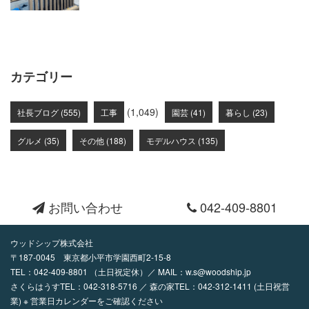
カテゴリー
(1,049)
社長ブログ (555)
工事
園芸 (41)
暮らし (23)
グルメ (35)
その他 (188)
モデルハウス (135)
お問い合わせ
042-409-8801
ウッドシップ株式会社
〒187-0045 東京都小平市学園西町2-15-8
TEL：
042-409-8801
（土日祝定休）／ MAIL：
w.s@woodship.jp
さくらはうすTEL：042-318-5716 ／ 森の家TEL：042-312-1411 (土日祝営
業) ※ 営業日カレンダーをご確認ください