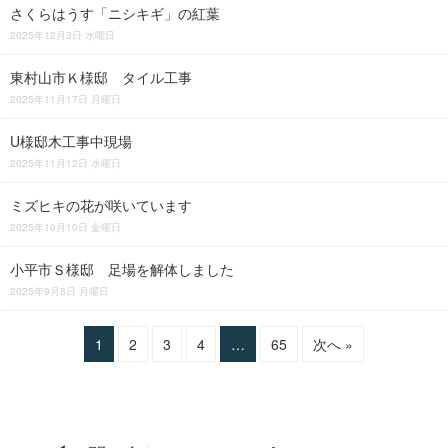
さくらはうす「ニシキギ」の紅葉
2025年12月3日 水曜日
東村山市Ｋ様邸 タイル工事
2025年11月17日 月曜日
U様邸木工事中現場
2025年11月12日 水曜日
ミズヒキの花が咲いています
2025年10月10日 金曜日
小平市Ｓ様邸 足場を解体しました
2025年9月8日 月曜日
1
2
3
4
…
65
次へ »