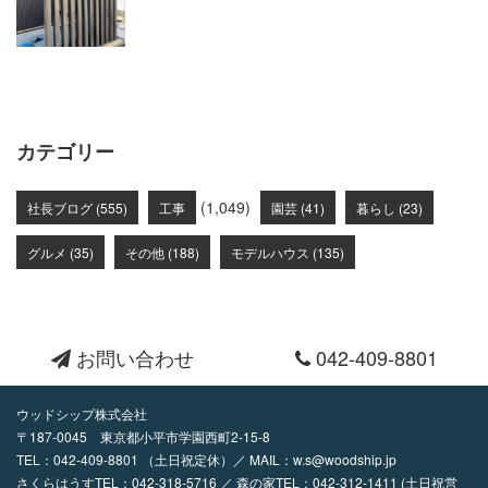
カテゴリー
(1,049)
社長ブログ (555)
工事
園芸 (41)
暮らし (23)
グルメ (35)
その他 (188)
モデルハウス (135)
お問い合わせ
042-409-8801
ウッドシップ株式会社
〒187-0045 東京都小平市学園西町2-15-8
TEL：
042-409-8801
（土日祝定休）／ MAIL：
w.s@woodship.jp
さくらはうすTEL：042-318-5716 ／ 森の家TEL：042-312-1411 (土日祝営