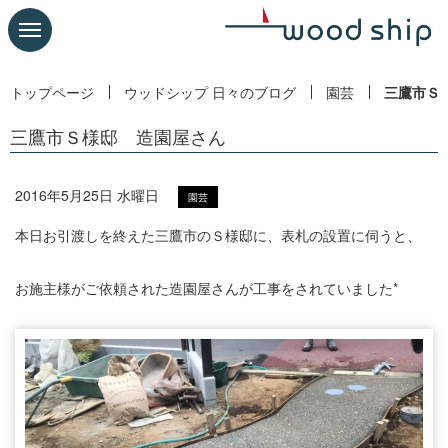
トップページ
ウッドシップ 日々のブログ
園芸
三鷹市Ｓ
三鷹市Ｓ様邸 造園屋さん
2016年5月25日 水曜日
園芸
本日お引渡しを終えた三鷹市のＳ様邸に、表札の設置に伺うと、
お施主様がご依頼された造園屋さんが工事をされていました*