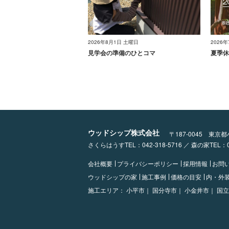
2026年8月1日 土曜日
2026
見学会の準備のひとコマ
夏季休
ウッドシップ株式会社
〒187-0045 東京
さくらはうすTEL：042-318-5716 ／ 森の家TEL
会社概要
プライバシーポリシー
採用情報
お問
ウッドシップの家
施工事例
価格の目安
内・外
施工エリア：
小平市｜
国分寺市｜
小金井市｜
国立