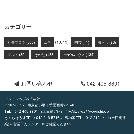
カテゴリー
(1,049)
社長ブログ (555)
工事
園芸 (41)
暮らし (23)
グルメ (35)
その他 (188)
モデルハウス (135)
お問い合わせ
042-409-8801
ウッドシップ株式会社
〒187-0045 東京都小平市学園西町2-15-8
TEL：
042-409-8801
（土日祝定休）／ MAIL：
w.s@woodship.jp
さくらはうすTEL：042-318-5716 ／ 森の家TEL：042-312-1411 (土日祝営
業) ※ 営業日カレンダーをご確認ください