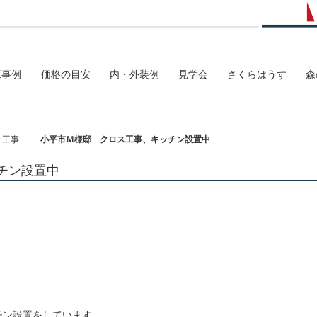
工事例
価格の目安
内・外装例
見学会
さくらはうす
森
工事
小平市Ｍ様邸 クロス工事、キッチン設置中
チン設置中
チン設置をしています。