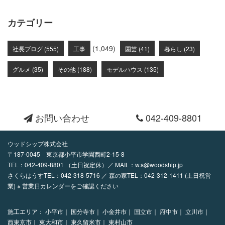
カテゴリー
(1,049)
社長ブログ (555)
工事
園芸 (41)
暮らし (23)
グルメ (35)
その他 (188)
モデルハウス (135)
お問い合わせ
042-409-8801
ウッドシップ株式会社
〒187-0045 東京都小平市学園西町2-15-8
TEL：
042-409-8801
（土日祝定休）／ MAIL：
w.s@woodship.jp
さくらはうすTEL：042-318-5716 ／ 森の家TEL：042-312-1411 (土日祝営
業) ※ 営業日カレンダーをご確認ください
施工エリア：
小平市｜
国分寺市｜
小金井市｜
国立市｜
府中市｜
立川市｜
西東京市｜
東大和市｜
東久留米市｜
東村山市