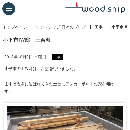
トップページ
ウッドシップ 日々のブログ
工事
小平市I
小平市IW邸 土台敷
2018年12月6日 木曜日
工事
小平市のＩＷ邸は土台敷を行いました。
まずは現場に運ばれてきた土台にアンカーボルトの穴を開けま
す。