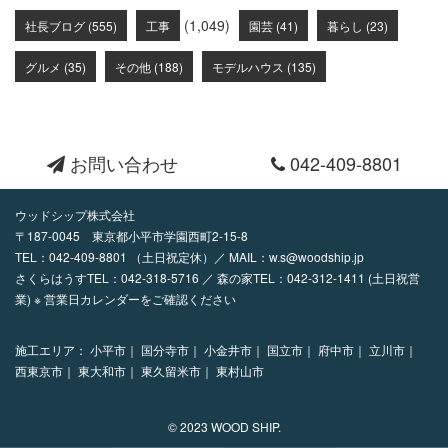
(1,049)
社長ブログ (555)
工事
園芸 (41)
暮らし (23)
グルメ (35)
その他 (188)
モデルハウス (135)
お問い合わせ
042-409-8801
ウッドシップ株式会社
〒187-0045 東京都小平市学園西町2-15-8
TEL：
042-409-8801
（土日祝定休）／ MAIL：
w.s@woodship.jp
さくらはうすTEL：042-318-5716 ／ 森の家TEL：042-312-1411 (土日祝営
業) ※ 営業日カレンダーをご確認ください
施工エリア：
小平市｜
国分寺市｜
小金井市｜
国立市｜
府中市｜
立川市｜
西東京市｜
東大和市｜
東久留米市｜
東村山市
© 2023 WOOD SHIP.