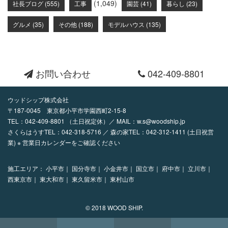
(1,049)
社長ブログ (555)
工事
園芸 (41)
暮らし (23)
グルメ (35)
その他 (188)
モデルハウス (135)
お問い合わせ
042-409-8801
ウッドシップ株式会社
〒187-0045 東京都小平市学園西町2-15-8
TEL：
042-409-8801
（土日祝定休）／ MAIL：
w.s@woodship.jp
さくらはうすTEL：042-318-5716 ／ 森の家TEL：042-312-1411 (土日祝営
業) ※ 営業日カレンダーをご確認ください
施工エリア：
小平市｜
国分寺市｜
小金井市｜
国立市｜
府中市｜
立川市｜
西東京市｜
東大和市｜
東久留米市｜
東村山市
© 2018 WOOD SHIP.