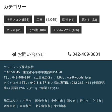
カテゴリー
(1,049)
社長ブログ (555)
工事
園芸 (41)
暮らし (23)
グルメ (35)
その他 (188)
モデルハウス (135)
お問い合わせ
042-409-8801
ウッドシップ株式会社
〒187-0045 東京都小平市学園西町2-15-8
TEL：
042-409-8801
（土日祝定休）／ MAIL：
w.s@woodship.jp
さくらはうすTEL：042-318-5716 ／ 森の家TEL：042-312-1411 (土日祝営
業) ※ 営業日カレンダーをご確認ください
施工エリア：
小平市｜
国分寺市｜
小金井市｜
国立市｜
府中市｜
立川市｜
西東京市｜
東大和市｜
東久留米市｜
東村山市