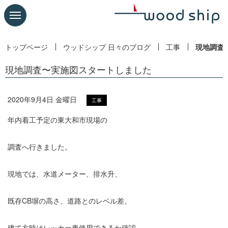
トップページ
ウッドシップ 日々のブログ
工事
現地調査
現地調査〜実施図スタートしました
2020年9月4日 金曜日
工事
年内着工予定の東大和市現場の
調査へ行きました。
現地では、水道メーター、排水升、
既存CB塀の高さ、道路とのレベル差、
建て方時はレッカー車使用できるか確認