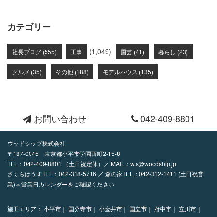
カテゴリー
(1,049)
社長ブログ (555)
工事
園芸 (41)
暮らし (23)
グルメ (35)
その他 (188)
モデルハウス (135)
お問い合わせ
042-409-8801
ウッドシップ株式会社
〒187-0045 東京都小平市学園西町2-15-8
TEL：
042-409-8801
（土日祝定休）／ MAIL：
w.s@woodship.jp
さくらはうすTEL：042-318-5716 ／ 森の家TEL：042-312-1411 (土日祝営
業) ※ 営業日カレンダーをご確認ください
施工エリア：
小平市｜
国分寺市｜
小金井市｜
国立市｜
府中市｜
立川市｜