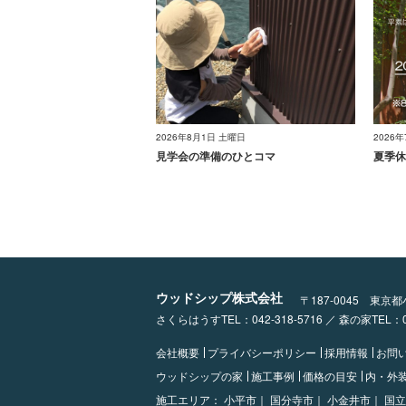
2026年8月1日 土曜日
2026
見学会の準備のひとコマ
夏季休
ウッドシップ株式会社
〒187-0045 東京
さくらはうすTEL：042-318-5716 ／ 森の家TEL
会社概要
プライバシーポリシー
採用情報
お問
ウッドシップの家
施工事例
価格の目安
内・外
施工エリア：
小平市｜
国分寺市｜
小金井市｜
国立