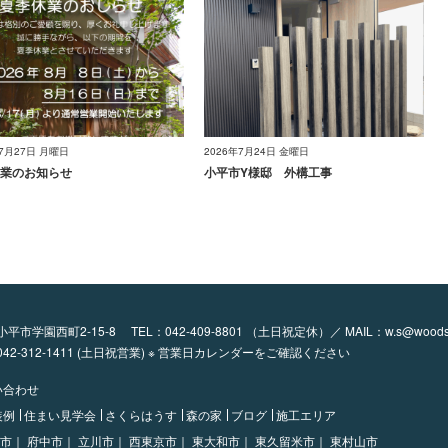
年7月27日 月曜日
2026年7月24日 金曜日
業のお知らせ
小平市Y様邸 外構工事
都小平市学園西町2-15-8
TEL：
042-409-8801
（土日祝定休）／ MAIL：
w.s@woods
：042-312-1411 (土日祝営業) ※ 営業日カレンダーをご確認ください
い合わせ
装例
住まい見学会
さくらはうす
森の家
ブログ
施工エリア
市｜
府中市｜
立川市｜
西東京市｜
東大和市｜
東久留米市｜
東村山市