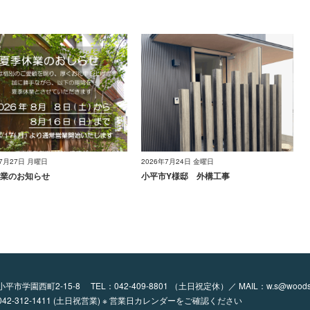
年7月27日 月曜日
2026年7月24日 金曜日
業のお知らせ
小平市Y様邸 外構工事
都小平市学園西町2-15-8
TEL：
042-409-8801
（土日祝定休）／ MAIL：
w.s@woods
：042-312-1411 (土日祝営業) ※ 営業日カレンダーをご確認ください