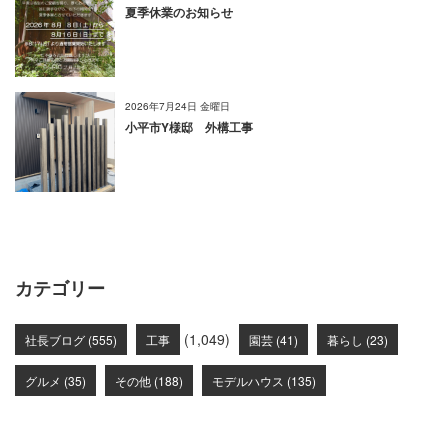
夏季休業のお知らせ
2026年7月24日 金曜日
小平市Y様邸 外構工事
カテゴリー
(1,049)
社長ブログ (555)
工事
園芸 (41)
暮らし (23)
グルメ (35)
その他 (188)
モデルハウス (135)