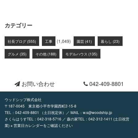
カテゴリー
(1,049)
社長ブログ (555)
工事
園芸 (41)
暮らし (23)
グルメ (35)
その他 (188)
モデルハウス (135)
お問い合わせ
042-409-8801
ウッドシップ株式会社
〒187-0045 東京都小平市学園西町2-15-8
TEL：
042-409-8801
（土日祝定休）／ MAIL：
w.s@woodship.jp
さくらはうすTEL：042-318-5716 ／ 森の家TEL：042-312-1411 (土日祝営
業) ※ 営業日カレンダーをご確認ください