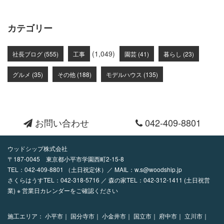
カテゴリー
(1,049)
社長ブログ (555)
工事
園芸 (41)
暮らし (23)
グルメ (35)
その他 (188)
モデルハウス (135)
お問い合わせ
042-409-8801
ウッドシップ株式会社
〒187-0045 東京都小平市学園西町2-15-8
TEL：
042-409-8801
（土日祝定休）／ MAIL：
w.s@woodship.jp
さくらはうすTEL：042-318-5716 ／ 森の家TEL：042-312-1411 (土日祝営
業) ※ 営業日カレンダーをご確認ください
施工エリア：
小平市｜
国分寺市｜
小金井市｜
国立市｜
府中市｜
立川市｜