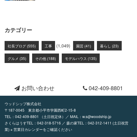
カテゴリー
(1,049)
社長ブログ (555)
工事
園芸 (41)
暮らし (23)
グルメ (35)
その他 (188)
モデルハウス (135)
お問い合わせ
042-409-8801
ウッドシップ株式会社
〒187-0045 東京都小平市学園西町2-15-8
TEL：
042-409-8801
（土日祝定休）／ MAIL：
w.s@woodship.jp
さくらはうすTEL：042-318-5716 ／ 森の家TEL：042-312-1411 (土日祝営
業) ※ 営業日カレンダーをご確認ください