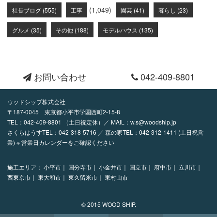
(1,049)
社長ブログ (555)
工事
園芸 (41)
暮らし (23)
グルメ (35)
その他 (188)
モデルハウス (135)
お問い合わせ
042-409-8801
ウッドシップ株式会社
〒187-0045 東京都小平市学園西町2-15-8
TEL：
042-409-8801
（土日祝定休）／ MAIL：
w.s@woodship.jp
さくらはうすTEL：042-318-5716 ／ 森の家TEL：042-312-1411 (土日祝営
業) ※ 営業日カレンダーをご確認ください
施工エリア：
小平市｜
国分寺市｜
小金井市｜
国立市｜
府中市｜
立川市｜
西東京市｜
東大和市｜
東久留米市｜
東村山市
© 2015 WOOD SHIP.