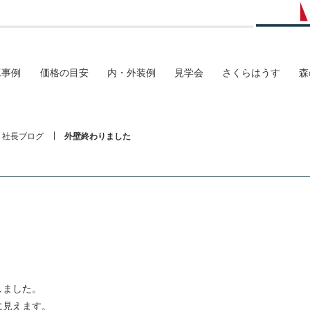
工事例
価格の目安
内・外装例
見学会
さくらはうす
森
社長ブログ
外壁終わりました
しました。
に見えます。