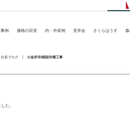
工事例
価格の目安
内・外装例
見学会
さくらはうす
森
社長ブログ
小金井市I様邸外構工事
ました。