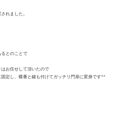
置されました。
あるとのことで
りはお任せして頂いたので
固定し、蝶番と鍵も付けてガッチリ門扉に変身です^^