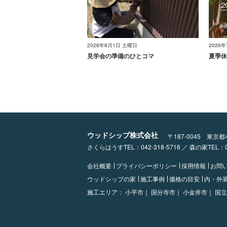
2026年8月1日 土曜日
2026
見学会の準備のひとコマ
夏季休
ウッドシップ株式会社
〒187-0045 東京
さくらはうすTEL：042-318-5716 ／ 森の家TEL
会社概要
プライバシーポリシー
採用情報
お問
ウッドシップの家
施工事例
価格の目安
内・外
施工エリア：
小平市｜
国分寺市｜
小金井市｜
国立