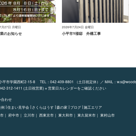
年7月27日 月曜日
2026年7月24日 金曜日
業のお知らせ
小平市Y様邸 外構工事
都小平市学園西町2-15-8
TEL：
042-409-8801
（土日祝定休）／ MAIL：
w.s@woods
：042-312-1411 (土日祝営業) ※ 営業日カレンダーをご確認ください
い合わせ
装例
住まい見学会
さくらはうす
森の家
ブログ
施工エリア
市｜
府中市｜
立川市｜
西東京市｜
東大和市｜
東久留米市｜
東村山市