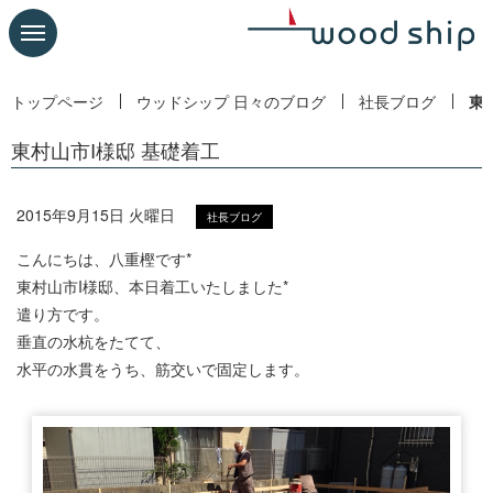
トップページ
ウッドシップ 日々のブログ
社長ブログ
東
東村山市I様邸 基礎着工
2015年9月15日 火曜日
社長ブログ
こんにちは、八重樫です*
東村山市I様邸、本日着工いたしました*
遣り方です。
垂直の水杭をたてて、
水平の水貫をうち、筋交いで固定します。