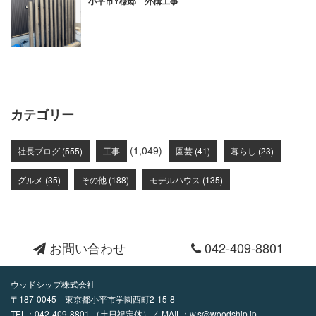
小平市Y様邸 外構工事
カテゴリー
(1,049)
社長ブログ (555)
工事
園芸 (41)
暮らし (23)
グルメ (35)
その他 (188)
モデルハウス (135)
お問い合わせ
042-409-8801
ウッドシップ株式会社
〒187-0045 東京都小平市学園西町2-15-8
TEL：
042-409-8801
（土日祝定休）／ MAIL：
w.s@woodship.jp