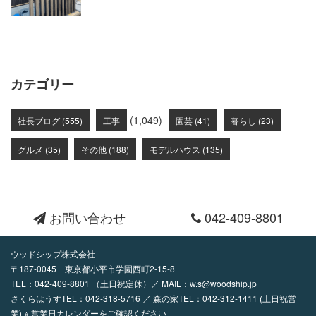
カテゴリー
(1,049)
社長ブログ (555)
工事
園芸 (41)
暮らし (23)
グルメ (35)
その他 (188)
モデルハウス (135)
お問い合わせ
042-409-8801
ウッドシップ株式会社
〒187-0045 東京都小平市学園西町2-15-8
TEL：
042-409-8801
（土日祝定休）／ MAIL：
w.s@woodship.jp
さくらはうすTEL：042-318-5716 ／ 森の家TEL：042-312-1411 (土日祝営
業) ※ 営業日カレンダーをご確認ください