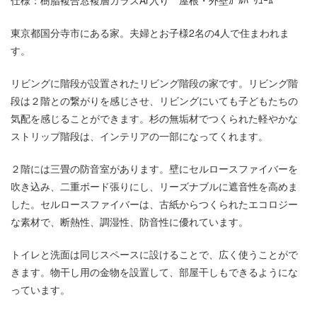
仕様：樹脂複合窓複層ガラスAr入り 屋根・外壁ｶﾞﾙﾊﾞﾘｭｰﾑ
東京都国分寺市にある家。夫婦とお子様2名の4人で住まわれま
す。
リビングに階段が設置されたリビング階段の家です。リビング階
段は２階との繋がりを感じさせ、リビングにいても子どもたちの
気配を感じることができます。杉の無垢材でつくられた軽やかな
ストリップ階段は、インテリアの一部になってくれます。
２階には三畳の防音室があります。壁にセルロースファイバーを
吹き込み、二重ボード張りにし、リーズナブルに遮音性を高めま
した。セルロースファイバーは、古紙からつくられたエコロジー
な素材で、断熱性、調湿性、防音性に優れています。
トイレと洗面は同じスペースに設けることで、広く使うことがで
きます。物干し用の金物を設置して、部屋干しもできるようにな
っています。