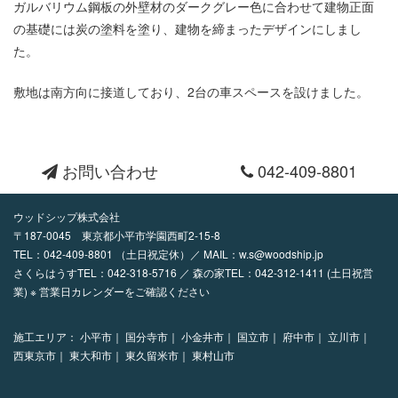
ガルバリウム鋼板の外壁材のダークグレー色に合わせて建物正面
の基礎には炭の塗料を塗り、建物を締まったデザインにしまし
た。
敷地は南方向に接道しており、2台の車スペースを設けました。
お問い合わせ
042-409-8801
ウッドシップ株式会社
〒187-0045 東京都小平市学園西町2-15-8
TEL：
042-409-8801
（土日祝定休）／ MAIL：
w.s@woodship.jp
さくらはうすTEL：042-318-5716 ／ 森の家TEL：042-312-1411 (土日祝営
業) ※ 営業日カレンダーをご確認ください
施工エリア：
小平市｜
国分寺市｜
小金井市｜
国立市｜
府中市｜
立川市｜
西東京市｜
東大和市｜
東久留米市｜
東村山市