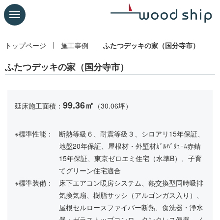
トップページ
施工事例
ふたつデッキの家（国分寺市）
ふたつデッキの家（国分寺市）
99.36㎡
延床施工面積：
（30.06坪）
※標準性能：
断熱等級６、耐震等級３、シロアリ15年保証、
地盤20年保証、屋根材・外壁材ｶﾞﾙﾊﾞﾘｭｰﾑ赤錆
15年保証、東京ゼロエミ住宅（水準B）、子育
てグリーン住宅適合
※標準装備：
床下エアコン暖房システム、熱交換型同時吸排
気換気扇、樹脂サッシ（アルゴンガス入り）、
屋根セルロースファイバー断熱、食洗器・浄水
器・ガラストップコンロ、タンクレス便器、ノ