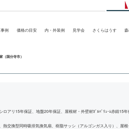
工事例
価格の目安
内・外装例
見学会
さくらはうす
森
の家（国分寺市）
ロアリ15年保証、地盤20年保証、屋根材・外壁材ｶﾞﾙﾊﾞﾘｭｰﾑ赤錆1
、熱交換型同時吸排気換気扇、樹脂サッシ（アルゴンガス入り）、屋根