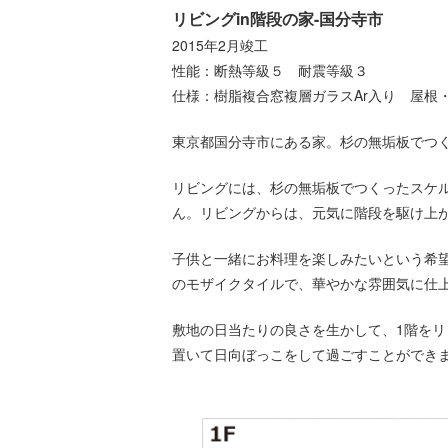
リビングin階段の家-国分寺市
2015年2月竣工
性能：断熱等級５ 耐震等級３
仕様：樹脂複合窓複層ガラスAr入り 屋根・外壁
東京都国分寺市にある家。杉の無垢板でつ
リビングには、杉の無垢板でつくったスケ
ん。リビングからは、元気に階段を駆け上
子供と一緒にお料理を楽しみたいという希
のモザイクタイルで、華やかな雰囲気に仕
敷地の日当たりの良さを生かして、1階を
置いて日向ぼっこをして過ごすことができ