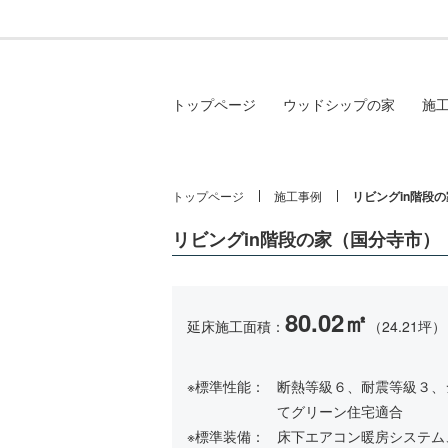
トップページ
ウッドシップの家
施
トップページ
施工事例
リビングin階段
リビングin階段の家（国分寺市）
80.02㎡
延床施工面積：
（24.21坪）
※標準性能：
断熱等級６、耐震等級３、シ
てグリーン住宅適合
※標準装備：
床下エアコン暖房システム