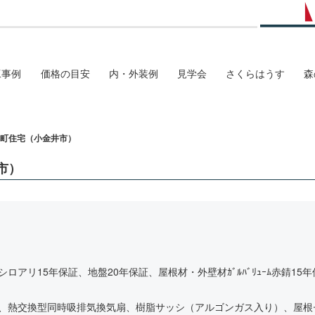
工事例
価格の目安
内・外装例
見学会
さくらはうす
森
町住宅（小金井市）
市）
ロアリ15年保証、地盤20年保証、屋根材・外壁材ｶﾞﾙﾊﾞﾘｭｰﾑ赤錆1
、熱交換型同時吸排気換気扇、樹脂サッシ（アルゴンガス入り）、屋根