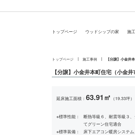
トップページ
ウッドシップの家
施
トップページ
施工事例
【分譲】小金井本
【分譲】小金井本町住宅（小金井
63.91㎡
延床施工面積：
（19.33坪）
※標準性能：
断熱等級６、耐震等級３、シ
てグリーン住宅適合
※標準装備：
床下エアコン暖房システム