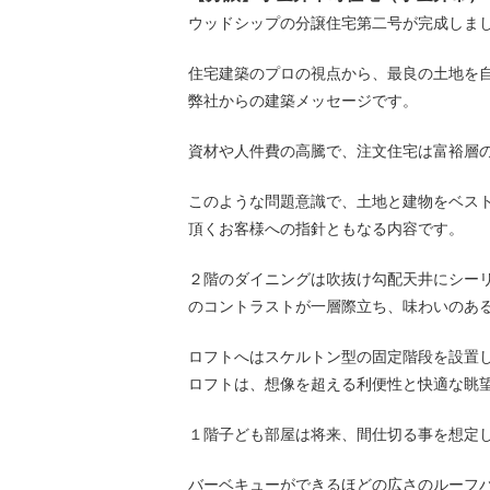
ウッドシップの分譲住宅第二号が完成しま
住宅建築のプロの視点から、最良の土地を
弊社からの建築メッセージです。
資材や人件費の高騰で、注文住宅は富裕層
このような問題意識で、土地と建物をベス
頂くお客様への指針ともなる内容です。
２階のダイニングは吹抜け勾配天井にシー
のコントラストが一層際立ち、味わいのあ
ロフトへはスケルトン型の固定階段を設置
ロフトは、想像を超える利便性と快適な眺
１階子ども部屋は将来、間仕切る事を想定
バーベキューができるほどの広さのルーフ