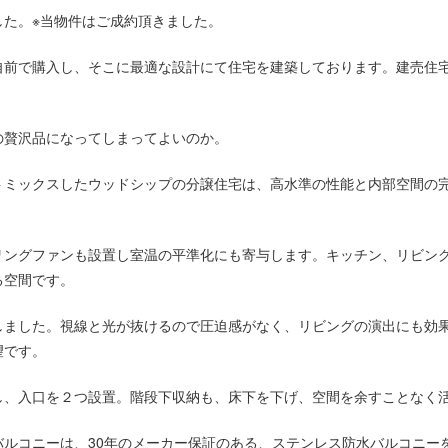
した。※当物件はご成約頂きました。
自前で購入し、そこに最適な設計にて住宅を建築しております。建売住
の贅沢品になってしまってよいのか。
トミックスしたウッドシップの分譲住宅は、高水準の性能と内部空間の
リングファンも設置し室温の平準化にも寄与します。キッチン、リビン
る空間です。
しました。視線と光が抜けるので圧迫感がなく、リビングの演出にも効
望です。
し、入口を２つ設置。階段下収納も、床下を下げ、空間を余すことなく
バルコニーは、30年のメーカー保証のある、ステンレス防水バルコニー