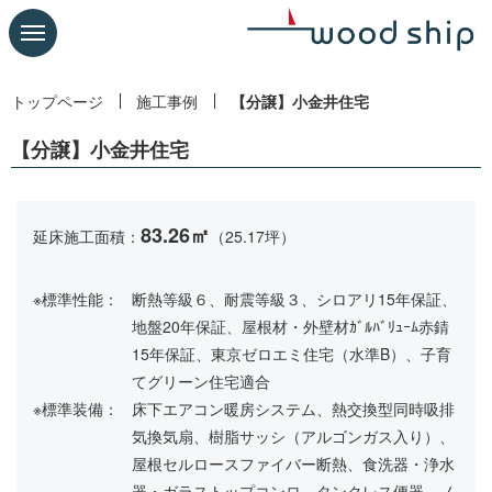
トップページ
施工事例
【分譲】小金井住宅
【分譲】小金井住宅
83.26㎡
延床施工面積：
（25.17坪）
※標準性能：
断熱等級６、耐震等級３、シロアリ15年保証、
地盤20年保証、屋根材・外壁材ｶﾞﾙﾊﾞﾘｭｰﾑ赤錆
15年保証、東京ゼロエミ住宅（水準B）、子育
てグリーン住宅適合
※標準装備：
床下エアコン暖房システム、熱交換型同時吸排
気換気扇、樹脂サッシ（アルゴンガス入り）、
屋根セルロースファイバー断熱、食洗器・浄水
器・ガラストップコンロ、タンクレス便器、ノ