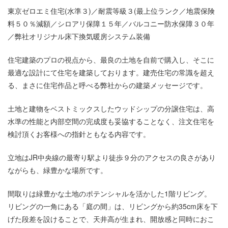
東京ゼロエミ住宅(水準３)／耐震等級３(最上位ランク／地震保険
料５０％減額／シロアリ保障１５年／バルコニー防水保障３０年
／弊社オリジナル床下換気暖房システム装備
住宅建築のプロの視点から、最良の土地を自前で購入し、そこに
最適な設計にて住宅を建築しております。建売住宅の常識を超え
る、まさに住宅作品と呼べる弊社からの建築メッセージです。
土地と建物をベストミックスしたウッドシップの分譲住宅は、高
水準の性能と内部空間の完成度も妥協することなく、注文住宅を
検討頂くお客様への指針ともなる内容です。
立地はJR中央線の最寄り駅より徒歩９分のアクセスの良さがあり
ながらも、緑豊かな場所です。
間取りは緑豊かな土地のポテンシャルを活かした1階リビング。
リビングの一角にある「庭の間」は、リビングから約35cm床を下
げた段差を設けることで、天井高が生まれ、開放感と同時におこ