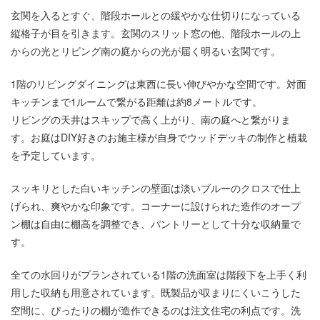
玄関を入るとすぐ、階段ホールとの緩やかな仕切りになっている
縦格子が目を引きます。玄関のスリット窓の他、階段ホールの上
からの光とリビング南の庭からの光が届く明るい玄関です。
1階のリビングダイニングは東西に長い伸びやかな空間です。対面
キッチンまで1ルームで繋がる距離は約8メートルです。
リビングの天井はスキップで高く上がり、南の庭へと繋がりま
す。お庭はDIY好きのお施主様が自身でウッドデッキの制作と植栽
を予定しています。
スッキリとした白いキッチンの壁面は淡いブルーのクロスで仕上
げられ、爽やかな印象です。コーナーに設けられた造作のオープ
ン棚は自由に棚高を調整でき、パントリーとして十分な収納量で
す。
全ての水回りがプランされている1階の洗面室は階段下を上手く利
用した収納も用意されています。既製品が収まりにくいこうした
空間に、ぴったりの棚が造作できるのは注文住宅の利点です。洗