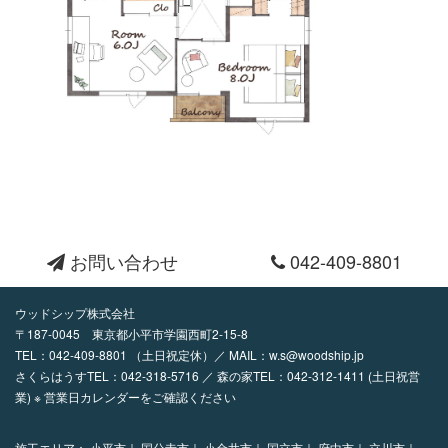
お問い合わせ
042-409-8801
ウッドシップ株式会社
〒187-0045 東京都小平市学園西町2-15-8
TEL：
042-409-8801
（土日祝定休）／ MAIL：
w.s@woodship.jp
さくらはうすTEL：042-318-5716 ／ 森の家TEL：042-312-1411 (土日祝営
業) ※ 営業日カレンダーをご確認ください
施工エリア：
小平市｜
国分寺市｜
小金井市｜
国立市｜
府中市｜
立川市｜