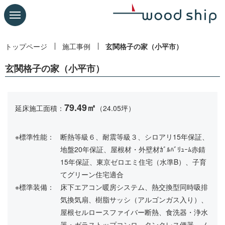
トップページ
施工事例
玄関格子の家（小平市）
玄関格子の家（小平市）
79.49㎡
延床施工面積：
（24.05坪）
※標準性能：
断熱等級６、耐震等級３、シロアリ15年保証、
地盤20年保証、屋根材・外壁材ｶﾞﾙﾊﾞﾘｭｰﾑ赤錆
15年保証、東京ゼロエミ住宅（水準B）、子育
てグリーン住宅適合
※標準装備：
床下エアコン暖房システム、熱交換型同時吸排
気換気扇、樹脂サッシ（アルゴンガス入り）、
屋根セルロースファイバー断熱、食洗器・浄水
器・ガラストップコンロ、タンクレス便器、ノ