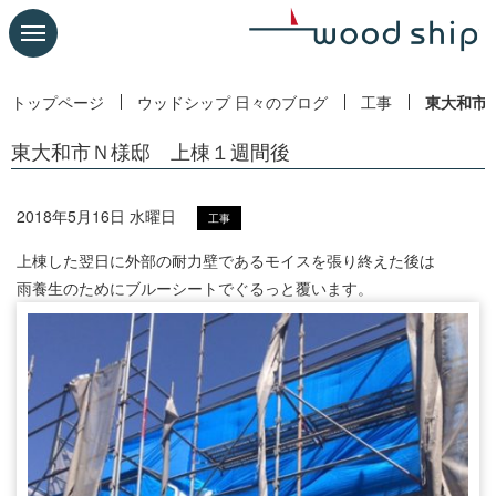
トップページ
ウッドシップ 日々のブログ
工事
東大和市
東大和市Ｎ様邸 上棟１週間後
2018年5月16日 水曜日
工事
上棟した翌日に外部の耐力壁であるモイスを張り終えた後は
雨養生のためにブルーシートでぐるっと覆います。