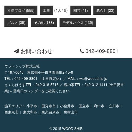
(1,049)
社長ブログ (555)
工事
園芸 (41)
暮らし (23)
グルメ (35)
その他 (188)
モデルハウス (135)
お問い合わせ
042-409-8801
ウッドシップ株式会社
〒187-0045 東京都小平市学園西町2-15-8
TEL：
042-409-8801
（土日祝定休）／ MAIL：
w.s@woodship.jp
さくらはうすTEL：042-318-5716 ／ 森の家TEL：042-312-1411 (土日祝営
業) ※ 営業日カレンダーをご確認ください
施工エリア：
小平市｜
国分寺市｜
小金井市｜
国立市｜
府中市｜
立川市｜
西東京市｜
東大和市｜
東久留米市｜
東村山市
© 2015 WOOD SHIP.