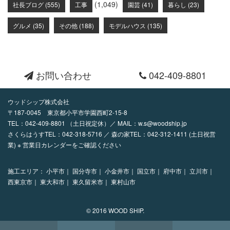
(1,049)
社長ブログ (555)
工事
園芸 (41)
暮らし (23)
グルメ (35)
その他 (188)
モデルハウス (135)
お問い合わせ
042-409-8801
ウッドシップ株式会社
〒187-0045 東京都小平市学園西町2-15-8
TEL：
042-409-8801
（土日祝定休）／ MAIL：
w.s@woodship.jp
さくらはうすTEL：042-318-5716 ／ 森の家TEL：042-312-1411 (土日祝営
業) ※ 営業日カレンダーをご確認ください
施工エリア：
小平市｜
国分寺市｜
小金井市｜
国立市｜
府中市｜
立川市｜
西東京市｜
東大和市｜
東久留米市｜
東村山市
© 2016 WOOD SHIP.