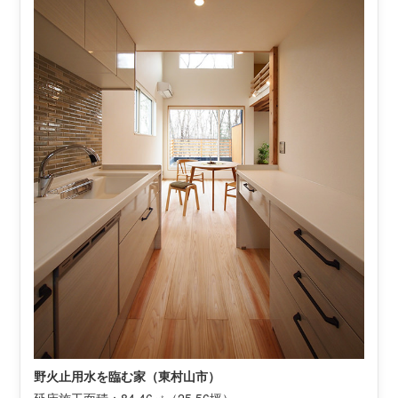
野火止用水を臨む家（東村山市）
延床施工面積：84.46㎡（25.56坪）